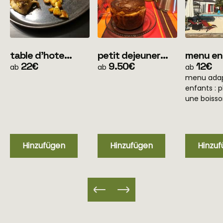
table d'hote
petit dejeuner
menu en
menu simple
22€
(pour les clients
9.50€
ans
12€
ab
ab
ab
(uniquement soir)
en mobile home
menu adap
uniquement)
enfants : p
une boiss
Hinzufügen
Hinzufügen
Hinzu