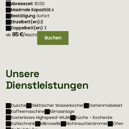
Abreisezeit :
10:00
Maximale Kapazität:
4
Bestätigung :
Sofort
Einzelbett(en):
2
Doppelbett(en) :
1
85 €
ab
/Nacht
Buchen
Unsere
Dienstleistungen
Dusche
Elektrischer Wasserkocher
Gartenmöbelset
Kaffeemaschine
Klimaanlage
Kostenloses Highspeed-WLAN
Küche - Kochecke
Kühlschrank
Mikrowelle
Nichtraucherzimmer
Ofen