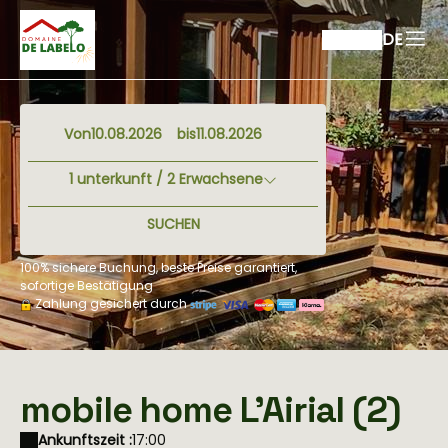
DE
Von
bis
1
unterkunft /
2
Erwachsene
SUCHEN
100% sichere Buchung, beste Preise garantiert,
sofortige Bestätigung
Zahlung gesichert durch
mobile home L'Airial (2)
Ankunftszeit :
17:00