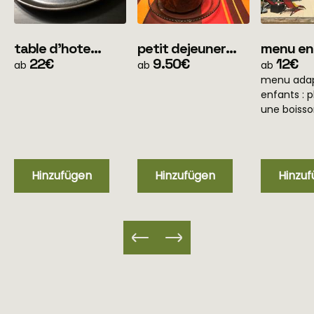
table d'hote
petit dejeuner
menu en
menu simple
22€
(pour les clients
9.50€
ans
12€
ab
ab
ab
(uniquement soir)
en mobile home
menu adap
uniquement)
enfants : p
une boiss
Hinzufügen
Hinzufügen
Hinzu