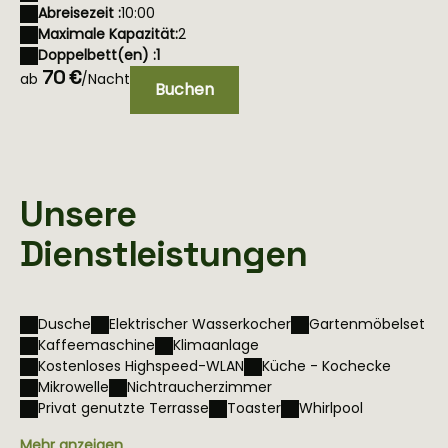
Abreisezeit :
10:00
Maximale Kapazität:
2
Doppelbett(en) :
1
70 €
ab
/Nacht
Buchen
Unsere
Dienstleistungen
Dusche
Elektrischer Wasserkocher
Gartenmöbelset
Kaffeemaschine
Klimaanlage
Kostenloses Highspeed-WLAN
Küche - Kochecke
Mikrowelle
Nichtraucherzimmer
Privat genutzte Terrasse
Toaster
Whirlpool
Mehr anzeigen