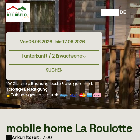
DE
Von
bis
1
unterkunft /
2
Erwachsene
SUCHEN
100% sichere Buchung, beste Preise garantiert,
sofortige Bestätigung
Zahlung gesichert durch
mobile home La Roulotte
Ankunftszeit :
17:00