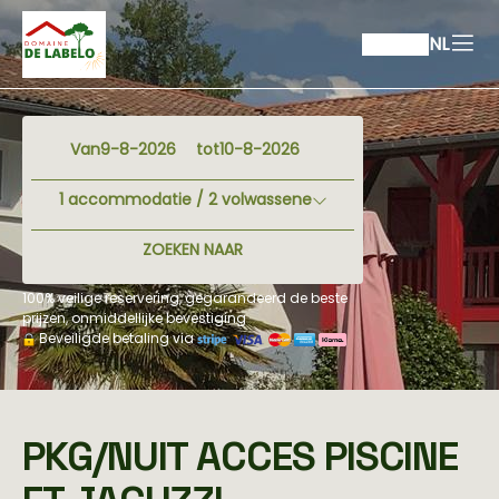
NL
Van
tot
1
accommodatie /
2
volwassene
ZOEKEN NAAR
100% veilige reservering, gegarandeerd de beste
prijzen, onmiddellijke bevestiging
Beveiligde betaling via
PKG/NUIT ACCES PISCINE