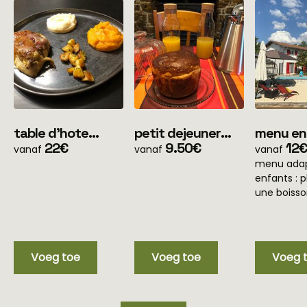
table d'hote
petit dejeuner
menu en
menu simple
22€
(pour les clients
9.50€
ans
12€
vanaf
vanaf
vanaf
(uniquement soir)
en mobile home
menu adap
uniquement)
enfants : p
une boiss
Voeg toe
Voeg toe
Voeg 