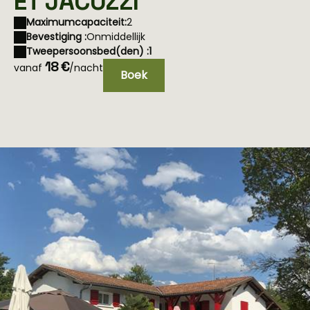
ET JACUZZI
Maximumcapaciteit:
2
Bevestiging :
Onmiddellijk
Tweepersoonsbed(den) :
1
18 €
vanaf
/nacht
Boek