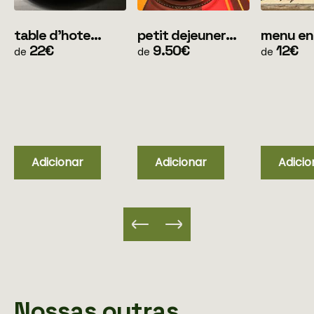
table d'hote
petit dejeuner
menu en
menu simple
22€
(pour les clients
9.50€
ans
12€
de
de
de
(uniquement soir)
en mobile home
uniquement)
Adicionar
Adicionar
Adicio
Nossas outras