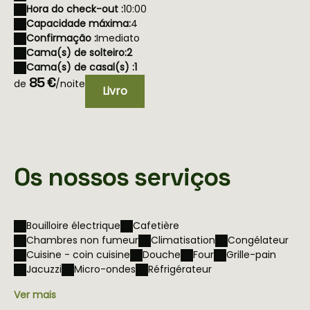
Hora do check-out :
10:00
Capacidade máxima:
4
Confirmação :
Imediato
Cama(s) de solteiro:
2
Cama(s) de casal(s) :
1
85 €
de
/noite
Livro
Os nossos serviços
Bouilloire électrique
Cafetière
Chambres non fumeur
Climatisation
Congélateur
Cuisine - coin cuisine
Douche
Four
Grille-pain
Jacuzzi
Micro-ondes
Réfrigérateur
Ver mais