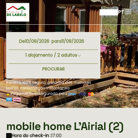
PT
De
para
1
alojamento /
2
adultos
PROCURAR
Reserva 100% segura, garantia das melhores
tarifas, confirmação instantânea
Pagamento assegurado pela
mobile home L'Airial (2)
Hora do check-in :
17:00