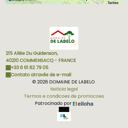
l'univers de la
Préhistoire grâce à la
reconstitution des
couverts végétaux et
des animaux de cette
période glaciaire qui a
vu naître la Dame de
Brassempouy.
215 Allée Du Guidenson,
Expérimenter Pendant
les vacances scolaires
40210 COMMENSACQ - FRANCE
(zone A – hors
+33 6 61 82 79 05
vacances de Noël),
Contato através de e-mail
des ateliers
© 2026 DOMAINE DE LABELO
participatifs sont
Noticia legal
proposés. Une
manière ludique de
Termos e condicoes de promocoes
découvrir la
Patrocinado por
préhistoire. Petits et
grands sont invités à
s'essayer à la peinture
préhistorique , à la