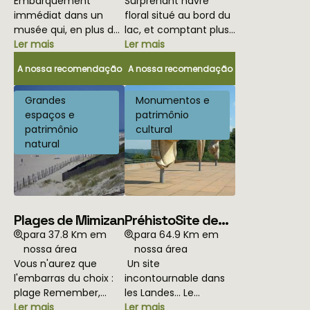
Embarquement
Surprenant havre
immédiat dans un
floral situé au bord du
musée qui, en plus de
lac, et comptant plus
raconter l'histoire des
Ler mais
de 300 espèces de
Ler mais
hydravions de
végétaux, cette
A nossa recomendação
A nossa recomendação
[Biscarosse] à New-
promenade a été
York, donne
qualifiée en 2001
Grandes
Monumentos e
sérieusement et
comme l'un des plus
espaços e
patrimônio
immédiatement envie
beaux sites fleuris de
patrimônio
cultural
de s'envoyer en l'air.
France et avait permis
natural
Bonne nouvelle, le
à Mimizan d'obtenir
baptême de l'air et
dès 1999 sa 4ème
des mers est possible
fleur au Concours
dans l'une des écoles
National des Villes et
du coin : le Vol des
Villages Fleuris. Il s'agit
Plages de Mimizan
PréhistoSite de
Aigles ou Aquitaine
d'un jardin public
Hydravions.
ouvert à tous, toute
Brassempouy
para 37.8 Km em
para 64.9 Km em
l'année. Vous pouvez y
nossa área
nossa área
accéder depuis
Vous n'aurez que
Un site
Mimizan Bourg, route
l'embarras du choix :
incontournable dans
de Parentis. Une vraie
plage Remember,
les Landes… Le
parenthèse
plage du Courant, de
Ler mais
PréhistoSite de
Ler mais