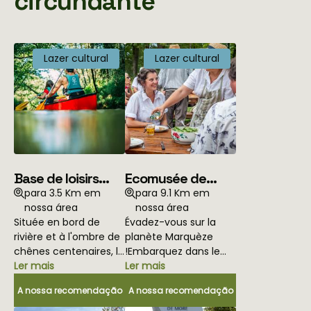
circundante
Lazer cultural
Lazer cultural
Base de loisirs
Ecomusée de
Mexico
Marquèze
para 3.5 Km em
para 9.1 Km em
nossa área
nossa área
Située en bord de
Évadez-vous sur la
rivière et à l'ombre de
planète Marquèze
chênes centenaires, la
!Embarquez dans le
base de loisirs Mexico
Ler mais
train centenaire et
Ler mais
vous propose de
vivez une expérience
A nossa recomendação
A nossa recomendação
nombreuses activités
inédite à l'écomusée
de pleine nature ! -
de Marquèze, un