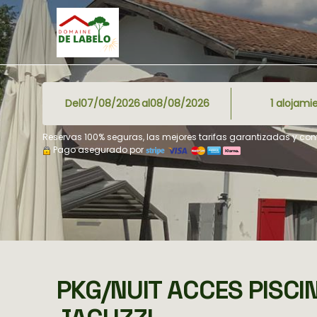
Del
al
1
alojami
Reservas 100% seguras, las mejores tarifas garantizadas y co
Pago asegurado por
PKG/NUIT ACCES PISCIN