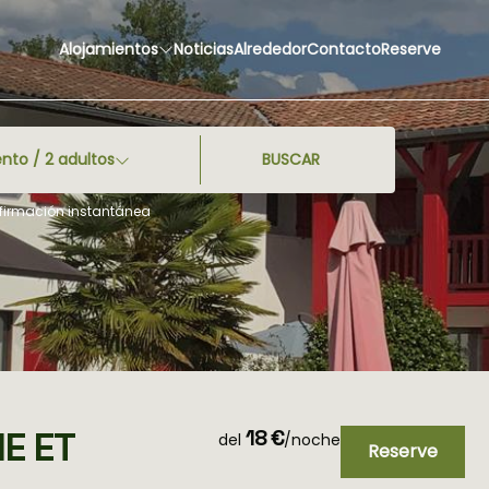
Alojamientos
Noticias
Alrededor
Contacto
Reserve
ento /
2
adultos
BUSCAR
nfirmación instantánea
E ET
18 €
del
/noche
Reserve