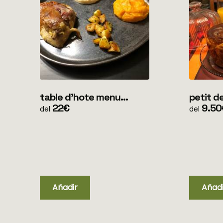
table d'hote menu
petit dejeun
simple (uniquement soir)
22€
clients
9.50
del
del
unique
Añadir
Añadi