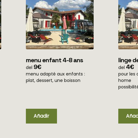
menu enfant 4-8 ans
linge d
9€
home)
4€
del
del
menu adapté aux enfants :
pour les 
plat, dessert, une boisson
home
possibili
linge de 
sejour. 5
Añadir
Añad