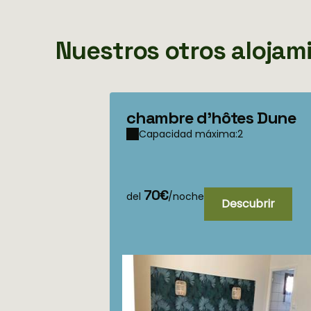
Nuestros otros alojam
chambre d'hôtes Dune
Capacidad máxima:2
70€
del
/noche
Descubrir