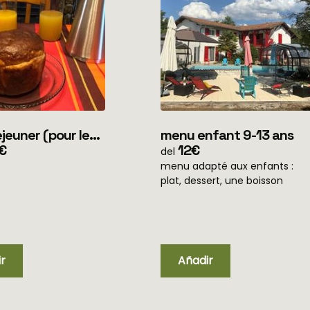
er (pour les
menu enfant 9-13 ans
 en mobile home
€
12€
del
ment)
menu adapté aux enfants :
plat, dessert, une boisson
r
Añadir