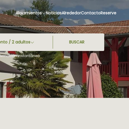
Alojamientos
Noticias
Alrededor
Contacto
Reserve
ento /
2
adultos
BUSCAR
nfirmación instantánea