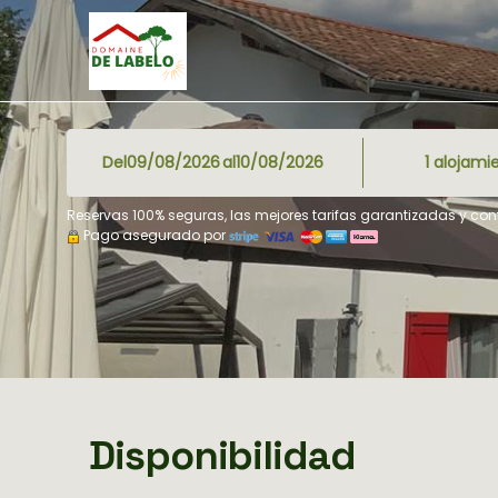
Del
al
1
alojami
Reservas 100% seguras, las mejores tarifas garantizadas y co
Pago asegurado por
Disponibilidad