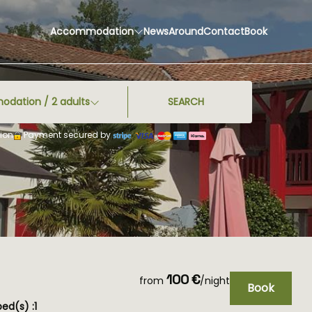
Accommodation
News
Around
Contact
Book
odation /
2
adults
SEARCH
ion
Payment secured by
100 €
from
/night
Book
ed(s) :
1