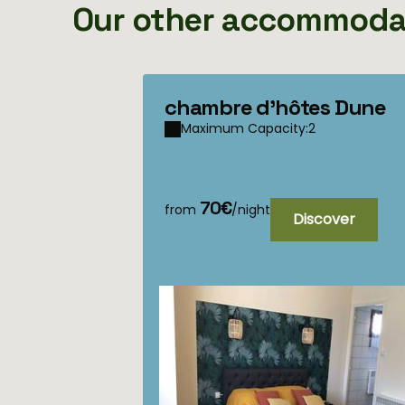
Our other accommoda
chambre d'hôtes Dune
Maximum Capacity:2
70€
from
/night
Discover