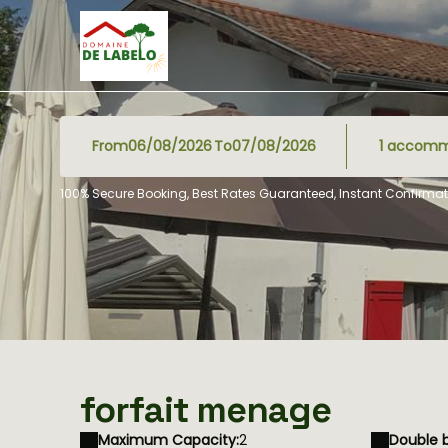
From
To
1
accomm
100% Secure Booking, Best Rates Guaranteed, Instant Confirmat
forfait menage
Maximum Capacity:
2
Double b