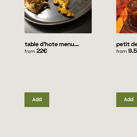
table d'hote menu
petit dejeun
simple (uniquement soir)
22€
clients
9.
from
from
unique
Add
Add