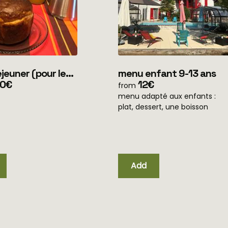
er (pour les
menu enfant 9-13 ans
 en mobile home
50€
12€
from
ment)
menu adapté aux enfants :
plat, dessert, une boisson
Add