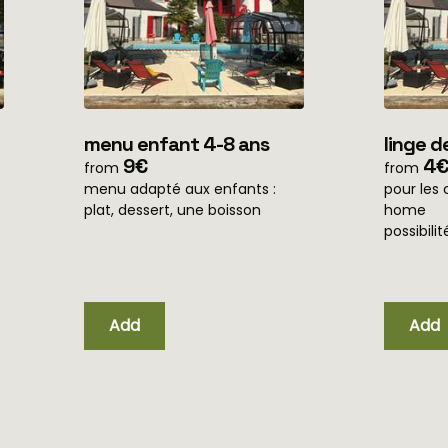
menu enfant 4-8 ans
linge d
9€
home)
4€
from
from
menu adapté aux enfants :
pour les 
plat, dessert, une boisson
home
possibili
linge de 
sejour. 5
Add
Add